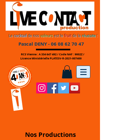
Le
cocktail
de nos
valeurs
est le
fruit
de la
réussite
!
Pascal DENY -
06 08 62 70 47
RCS Vienne : A
334 647 492
/ Code NAF : 9002Z /
Licence Ministérielle PLATESV-R-2021-007400
Nos Productions