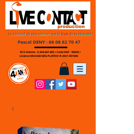
Le
cocktail
de nos
valeurs
est le
fruit
de la
réussite
!
Pascal DENY -
06 08 62 70 47
RCS Vienne : A
334 647 492
/ Code NAF : 9002Z /
Licence Ministérielle PLATESV-R-2021-007400